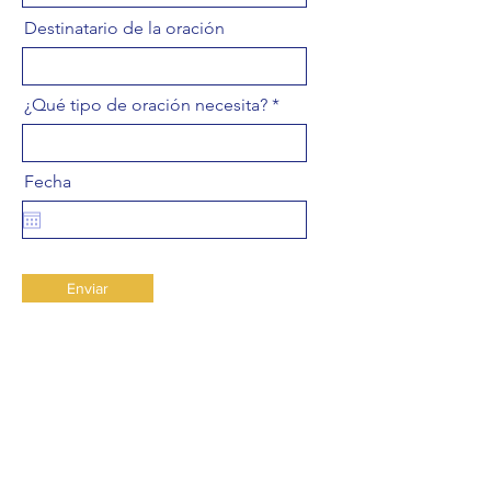
Destinatario de la oración
¿Qué tipo de oración necesita?
Fecha
Enviar
Leon de Juda UPCI
448 Wilson Blvd
Central Islip, New York 11722
USA