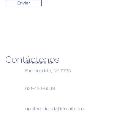
Enviar
Contáctenos
89 Marine St
Farmingdale, NY 11735
631-433-6539
upcileondejuda@gmail.com
Leon de Juda UPCI