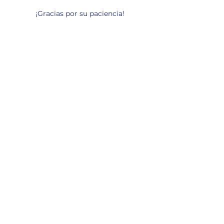
¡
Gracias por su paciencia!
Leon de Juda UPCI
448 Wilson Blvd
Central Islip, New York 11722
USA
Horario
Servicio Dominical - 3:15PM
Servicio de Lunes - 7:30PM
Martes Reunion Celular en Diferentes
Hogares - 7:30PM
Contáctenos
Síguenos