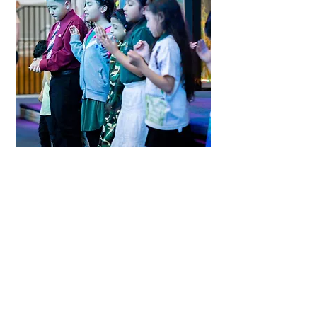
Leon de Juda UPCI
448 Wilson Blvd
Central Islip, New York 11722
USA
Horario
Servicio Dominical - 3:15PM
Servicio de Lunes - 7:30PM